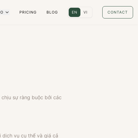
IO
PRICING
BLOG
EN
VI
CONTACT
 chịu sự ràng buộc bởi các
dịch vụ cụ thể và giá cả