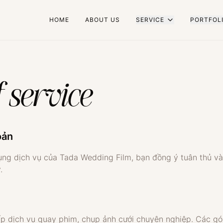
HOME
ABOUT US
SERVICE
PORTFOL
f service
oản
ụng dịch vụ của Tada Wedding Film, bạn đồng ý tuân thủ và
.
 dịch vụ quay phim, chụp ảnh cưới chuyên nghiệp. Các gói 